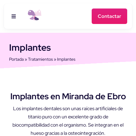
Saltar
al
Contactar
Toggle
contenido
Navigation
Inicio
Implantes
Clínica dental
Portada
»
Tratamientos
»
Implantes
Tratamientos
Diagnósticos
Implantes en Miranda de Ebro
Los implantes dentales son unas raíces artificiales de
titanio puro con un excelente grado de
biocompatibilidad con el organismo. Se integran en el
hueso gracias a la osteointegración.